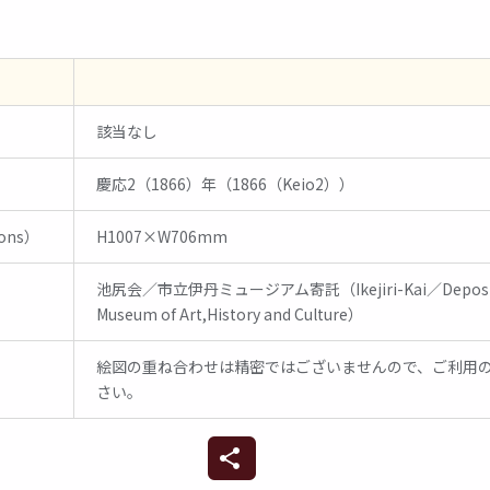
該当なし
慶応2（1866）年（1866（Keio2））
ons）
H1007×W706mm
池尻会／市立伊丹ミュージアム寄託（Ikejiri-Kai／Deposited 
n）
Museum of Art,History and Culture）
絵図の重ね合わせは精密ではございませんので、ご利用
さい。