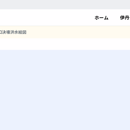
ホーム
伊丹
口決壊洪水絵図