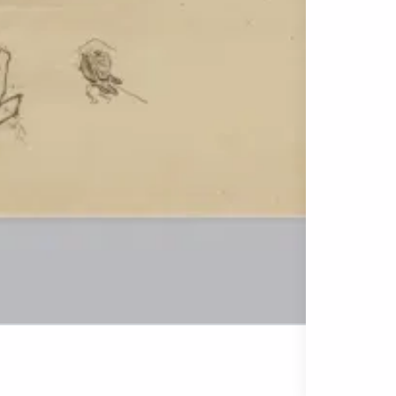
芭蕉筆 旅路
動画