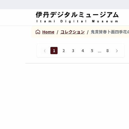
Home
/
コレクション
/
鬼貫賛春卜画四季花
...
1
2
3
4
5
8