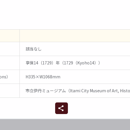
該当なし
享保14（1729）年（1729（Kyoho14））
ons）
H335×W1068mm
n）
市立伊丹ミュージアム（Itami City Museum of Art, Histor