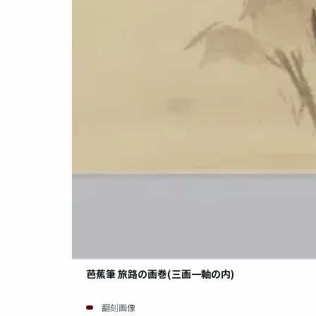
芭蕉筆 旅路の画巻(三画一軸の内)
翻刻画像