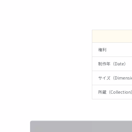
02
01
権利
制作年（Date）
04
03
サイズ（Dimensi
所蔵（Collectio
06
05