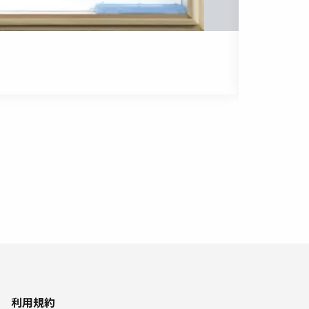
ヒアリ 働き
高精細
利用規約