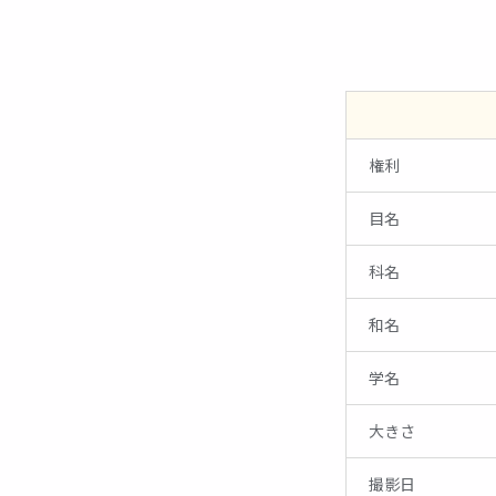
説
を
見
る
01
権利
目名
科名
和名
学名
大きさ
撮影日