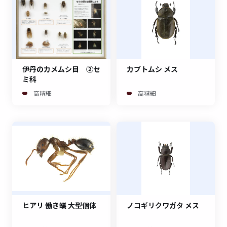
伊丹のカメムシ目 ②セ
カブトムシ メス
ミ科
高精細
高精細
ヒアリ 働き蟻 大型個体
ノコギリクワガタ メス