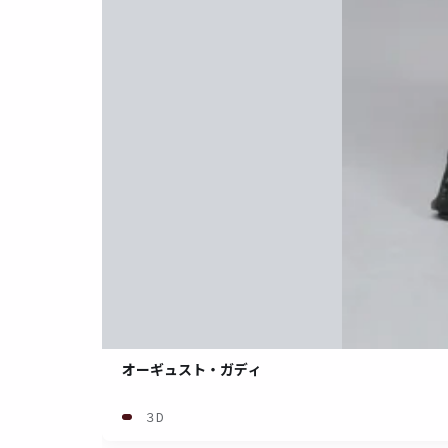
オーギュスト・ガディ
３D