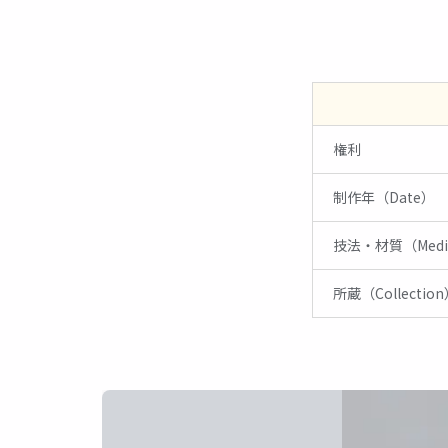
01
権利
制作年（Date）
技法・材質（Med
所蔵（Collectio