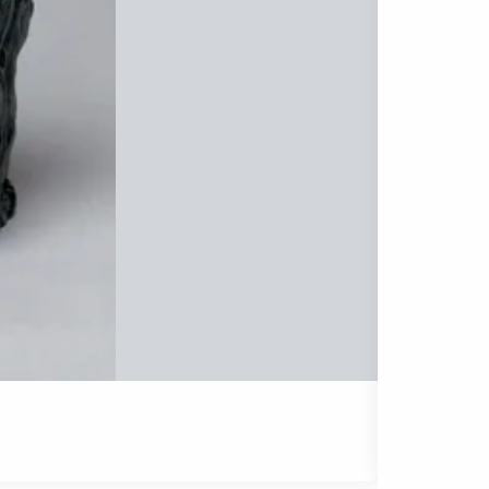
不詳 （ニ
３D