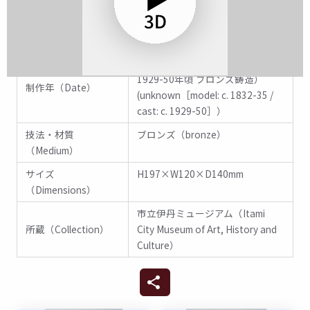
権利
該当なし
不詳（1832-35年頃 塑像原型 /
1929-50年頃 ブロンズ鋳造）
制作年（Date）
(unknown［model: c. 1832-35 /
cast: c. 1929-50］）
技法・材質
ブロンズ（bronze）
（Medium）
サイズ
H197×W120×D140mm
（Dimensions）
市立伊丹ミュージアム（Itami
所蔵（Collection）
City Museum of Art, History and
Culture）