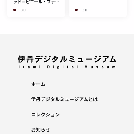
ッド＝ピエール・ファル
ー伯爵
３D
３D
ホーム
伊丹デジタルミュージアムとは
コレクション
お知らせ