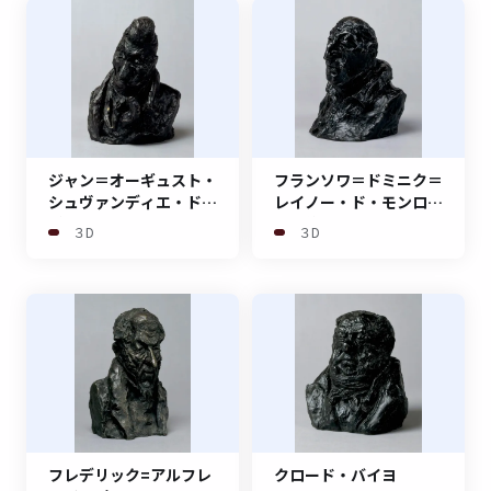
ジャン＝オーギュスト・
フランソワ＝ドミニク＝
シュヴァンディエ・ド・
レイノー・ド・モンロズ
ヴァルドローム
イエ伯爵
３D
３D
フレデリック=アルフレ
クロード・バイヨ